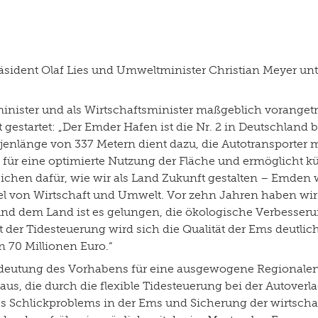
ident Olaf Lies und Umweltminister Christian Meyer unte
minister und als Wirtschaftsminister maßgeblich voranget
estartet: „Der Emder Hafen ist die Nr. 2 in Deutschland 
Kajenlänge von 337 Metern dient dazu, die Autotransporte
 für eine optimierte Nutzung der Fläche und ermöglicht 
 Zeichen dafür, wie wir als Land Zukunft gestalten – Emde
iel von Wirtschaft und Umwelt. Vor zehn Jahren haben wi
d dem Land ist es gelungen, die ökologische Verbesseru
Mit der Tidesteuerung wird sich die Qualität der Ems deut
on 70 Millionen Euro.“
edeutung des Vorhabens für eine ausgewogene Regionalen
 aus, die durch die flexible Tidesteuerung bei der Autov
s Schlickproblems in der Ems und Sicherung der wirtschaf