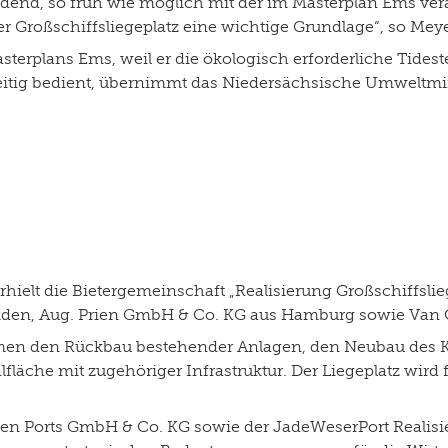
idend, so früh wie möglich mit der im Masterplan Ems ve
r Großschiffsliegeplatz eine wichtige Grundlage“, so Mey
sterplans Ems, weil er die ökologisch erforderliche Tidest
tig bedient, übernimmt das Niedersächsische Umweltminist
ielt die Bietergemeinschaft „Realisierung Großschiffsli
en, Aug. Prien GmbH & Co. KG aus Hamburg sowie Van 
 den Rückbau bestehender Anlagen, den Neubau des Kaj
äche mit zugehöriger Infrastruktur. Der Liegeplatz wird fü
sen Ports GmbH & Co. KG sowie der JadeWeserPort Realisi