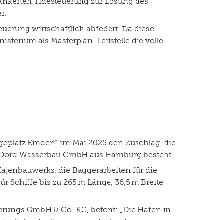
rankerten Tidesteuerung zur Lösung des
er.
euerung wirtschaftlich abfedert. Da diese
erium als Masterplan-Leitstelle die volle
egeplatz Emden“ im Mai 2025 den Zuschlag, die
Oord Wasserbau GmbH aus Hamburg besteht.
enbauwerks, die Baggerarbeiten für die
r Schiffe bis zu 265 m Länge, 36,5 m Breite
erungs GmbH & Co. KG, betont: „Die Häfen in