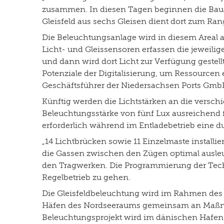
zusammen. In diesen Tagen beginnen die Bauarb
Gleisfeld aus sechs Gleisen dient dort zum Ra
Die Beleuchtungsanlage wird in diesem Areal a
Licht- und Gleissensoren erfassen die jeweili
und dann wird dort Licht zur Verfügung gestellt
Potenziale der Digitalisierung, um Ressourcen
Geschäftsführer der Niedersachsen Ports Gmb
Künftig werden die Lichtstärken an die versch
Beleuchtungsstärke von fünf Lux ausreichend f
erforderlich während im Entladebetrieb eine du
„14 Lichtbrücken sowie 11 Einzelmaste instal
die Gassen zwischen den Zügen optimal ausleuc
den Tragwerken. Die Programmierung der Techni
Regelbetrieb zu gehen.
Die Gleisfeldbeleuchtung wird im Rahmen des E
Häfen des Nordseeraums gemeinsam an Maßnahme
Beleuchtungsprojekt wird im dänischen Hafen V