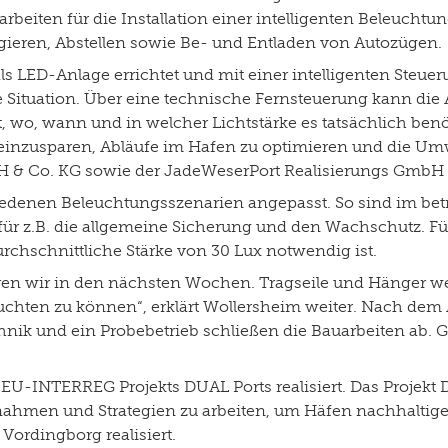
eiten für die Installation einer intelligenten Beleuchtu
ngieren, Abstellen sowie Be- und Entladen von Autozügen.
ls LED-Anlage errichtet und mit einer intelligenten Steu
ge Situation. Über eine technische Fernsteuerung kann di
, wo, wann und in welcher Lichtstärke es tatsächlich benöti
 einzusparen, Abläufe im Hafen zu optimieren und die Umwe
H & Co. KG sowie der JadeWeserPort Realisierungs GmbH 
iedenen Beleuchtungsszenarien angepasst. So sind im betr
ür z.B. die allgemeine Sicherung und den Wachschutz. Fü
rchschnittliche Stärke von 30 Lux notwendig ist.
lieren wir in den nächsten Wochen. Tragseile und Hänger 
hten zu können“, erklärt Wollersheim weiter. Nach dem A
k und ein Probebetrieb schließen die Bauarbeiten ab. Ge
U-INTERREG Projekts DUAL Ports realisiert. Das Projekt DU
n und Strategien zu arbeiten, um Häfen nachhaltiger un
ordingborg realisiert.