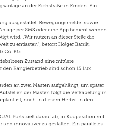
ngsanlage an der Eichstraße in Emden. Ein
erung ausgestattet. Bewegungsmelder sowie
e Anlage per SMS oder eine App bedient werden
gt wird. „Wir nutzen an dieser Stelle die
lt zu entlasten“, betont Holger Banik,
& Co. KG.
iebslosen Zustand eine mittlere
r den Rangierbetrieb sind schon 15 Lux
werden an zwei Masten aufgehängt, um später
ufstellen der Masten folgt die Verkabelung in
plant ist, noch in diesem Herbst in den
AL Ports zielt darauf ab, in Kooperation mit
d innovativer zu gestalten. Ein paralleles