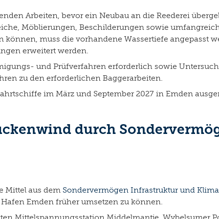
ßenden Arbeiten, bevor ein Neubau an die Reederei überg
reiche, Möblierungen, Beschilderungen sowie umfangreic
en können, muss die vorhandene Wassertiefe angepasst we
ngen erweitert werden.
gungs- und Prüfverfahren erforderlich sowie Untersuch
hren zu den erforderlichen Baggerarbeiten.
zfahrtschiffe im März und September 2027 in Emden ausge
ückenwind durch Sondervermö
e Mittel aus dem
Sondervermögen Infrastruktur und Kliman
 im Hafen Emden früher umsetzen zu können.
kten Mittelspannungsstation Middelmantje, Wybelsumer Po