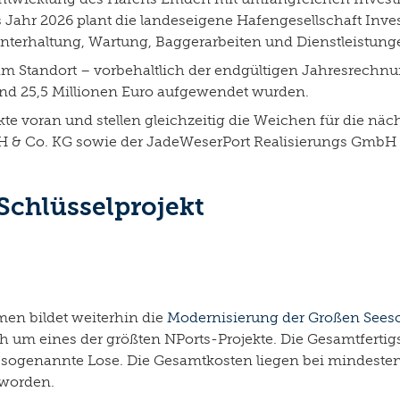
Jahr 2026 plant die landeseigene Hafengesellschaft Inve
erhaltung, Wartung, Baggerarbeiten und Dienstleistunge
m Standort – vorbehaltlich der endgültigen Jahresrechnun
nd 25,5 Millionen Euro aufgewendet wurden.
kte voran und stellen gleichzeitig die Weichen für die näc
H & Co. KG sowie der JadeWeserPort Realisierungs GmbH 
Schlüsselprojekt
en bildet weiterhin die
Modernisierung der Großen Sees
h um eines der größten NPorts-Projekte. Die Gesamtfertigs
lt, sogenannte Lose. Die Gesamtkosten liegen bei mindesten
 worden.