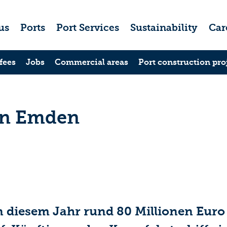
us
Ports
Port Services
Sustainability
Car
fees
Jobs
Commercial areas
Port construction pro
in Emden
 diesem Jahr rund 80 Millionen Euro 