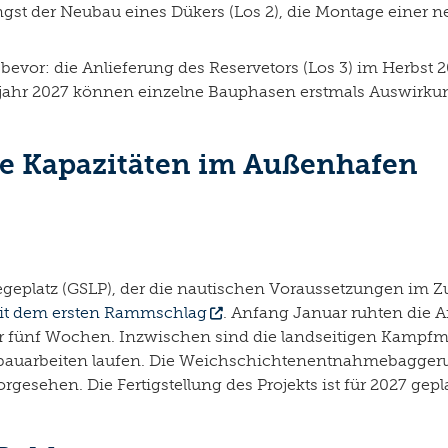
st der Neubau eines Dükers (Los 2), die Montage einer ne
 bevor: die Anlieferung des Reservetors (Los 3) im Herbst 
hjahr 2027 können einzelne Bauphasen erstmals Auswirku
ue Kapazitäten im Außenhafen
egeplatz (GSLP), der die nautischen Voraussetzungen im Z
 mit dem ersten Rammschlag
. Anfang Januar ruhten die A
ür fünf Wochen. Inzwischen sind die landseitigen Kampf
auarbeiten laufen. Die Weichschichtenentnahmebaggerun
gesehen. Die Fertigstellung des Projekts ist für 2027 gepl