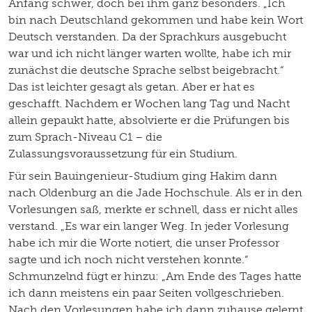
Anfang schwer, doch bei ihm ganz besonders. „Ich
bin nach Deutschland gekommen und habe kein Wort
Deutsch verstanden. Da der Sprachkurs ausgebucht
war und ich nicht länger warten wollte, habe ich mir
zunächst die deutsche Sprache selbst beigebracht.“
Das ist leichter gesagt als getan. Aber er hat es
geschafft. Nachdem er Wochen lang Tag und Nacht
allein gepaukt hatte, absolvierte er die Prüfungen bis
zum Sprach-Niveau C1 – die
Zulassungsvoraussetzung für ein Studium.
Für sein Bauingenieur-Studium ging Hakim dann
nach Oldenburg an die Jade Hochschule. Als er in den
Vorlesungen saß, merkte er schnell, dass er nicht alles
verstand. „Es war ein langer Weg. In jeder Vorlesung
habe ich mir die Worte notiert, die unser Professor
sagte und ich noch nicht verstehen konnte.“
Schmunzelnd fügt er hinzu: „Am Ende des Tages hatte
ich dann meistens ein paar Seiten vollgeschrieben.
Nach den Vorlesungen habe ich dann zuhause gelernt