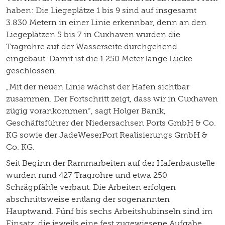
haben: Die Liegeplätze 1 bis 9 sind auf insgesamt
3.830 Metern in einer Linie erkennbar, denn an den
Liegeplätzen 5 bis 7 in Cuxhaven wurden die
Tragrohre auf der Wasserseite durchgehend
eingebaut. Damit ist die 1.250 Meter lange Lücke
geschlossen.
„Mit der neuen Linie wächst der Hafen sichtbar
zusammen. Der Fortschritt zeigt, dass wir in Cuxhaven
zügig vorankommen“, sagt Holger Banik,
Geschäftsführer der Niedersachsen Ports GmbH & Co.
KG sowie der JadeWeserPort Realisierungs GmbH &
Co. KG.
Seit Beginn der Rammarbeiten auf der Hafenbaustelle
wurden rund 427 Tragrohre und etwa 250
Schrägpfähle verbaut. Die Arbeiten erfolgen
abschnittsweise entlang der sogenannten
Hauptwand. Fünf bis sechs Arbeitshubinseln sind im
Einsatz, die jeweils eine fest zugewiesene Aufgabe