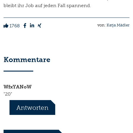
bleibt ihr Job auf jeden Fall spannend.
1768
von:
Katja Mädler
Kommentare
WfxYANoW
"20"
Antworten
*
Ihr Name