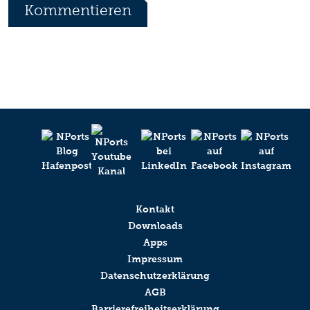
Kommentieren
Ihr Kommentar
*
Ihr Name
Ihr Kommentar
Anti-Roboter-Verifizierung
Hier klicken
Friendly
Captcha ⇗
Absenden
Kontakt
Downloads
Anti-Roboter-Verifizierung
Apps
Impressum
Hier klicken
Datenschutzerklärung
Friendly
Captcha ⇗
AGB
Barrierefreiheitserklärung