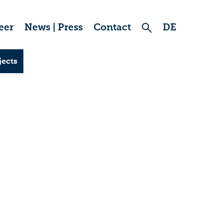
eer
News | Press
Contact
DE
jects