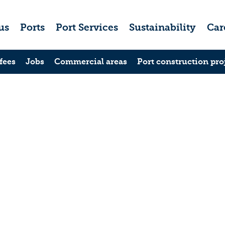
us
Ports
Port Services
Sustainability
Car
fees
Jobs
Commercial areas
Port construction pro