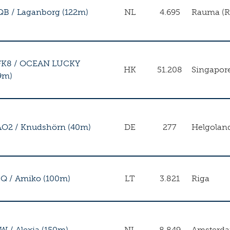
QB
/
Laganborg (122m)
NL
4.695
Rauma (
FK8
/
OCEAN LUCKY
HK
51.208
Singapor
9m)
AO2
/
Knudshörn (40m)
DE
277
Helgolan
BQ
/
Amiko (100m)
LT
3.821
Riga
GW
/
Alexia (150m)
NL
8.849
Amsterd