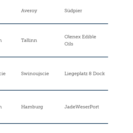
Averoy
Südpier
Olenex Edible
m
Tallinn
Oils
cie
Swinoujscie
Liegeplatz 8 Dock
m
Hamburg
JadeWeserPort