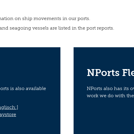
rmation on ship movements in our ports.
and seagoing vessels are listed in the port reports.
NPorts Fl
rts is also available
NPorts also has its 
work we do with th