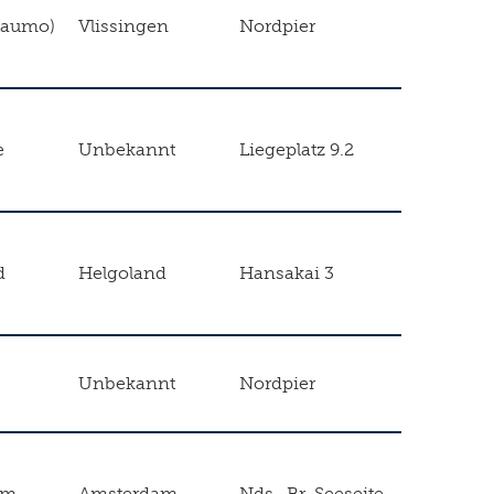
Raumo)
Vlissingen
Nordpier
e
Unbekannt
Liegeplatz 9.2
d
Helgoland
Hansakai 3
Unbekannt
Nordpier
am
Amsterdam
Nds.-Br. Seeseite