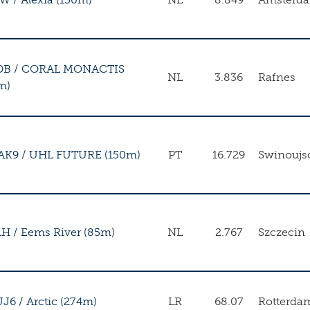
DB
/
CORAL MONACTIS
NL
3.836
Rafnes
m)
AK9
/
UHL FUTURE (150m)
PT
16.729
Swinoujs
LH
/
Eems River (85m)
NL
2.767
Szczecin
UJ6
/
Arctic (274m)
LR
68.07
Rotterda