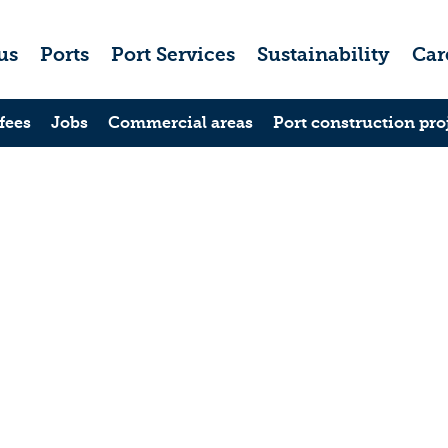
us
Ports
Port Services
Sustainability
Car
fees
Jobs
Commercial areas
Port construction pro