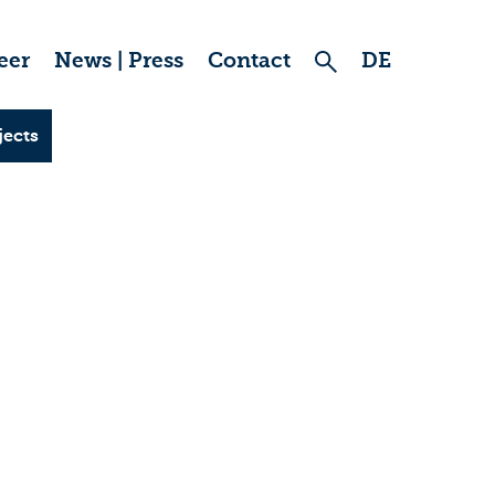
eer
News | Press
Contact
DE
jects