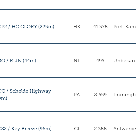
KP2
/
HC GLORY (225m)
HK
41.378
Port-Kam
BQ
/
RIJN (44m)
NL
495
Unbekan
DC
/
Schelde Highway
PA
8.659
Imming
0m)
KS2
/
Key Breeze (96m)
GI
2.388
Antwerp