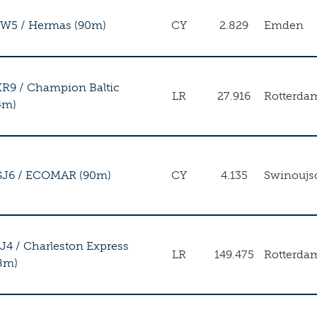
FW5
/
Hermas (90m)
CY
2.829
Emden
KR9
/
Champion Baltic
LR
27.916
Rotterda
4m)
GJ6
/
ECOMAR (90m)
CY
4.135
Swinoujs
J4
/
Charleston Express
LR
149.475
Rotterda
8m)