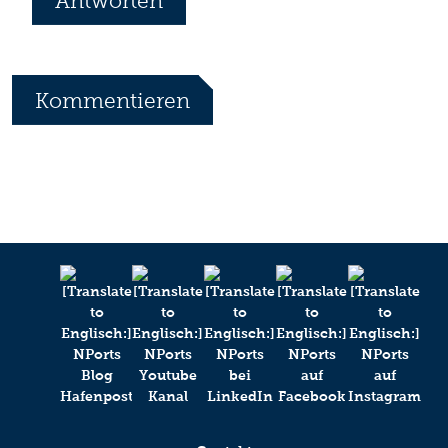
Antworten
*
Ihr Name
Kommentieren
Ihr Kommentar
*
Ihr Name
Ihr Kommentar
Anti-Robot Verification
Click to start verification
Friendly
Captcha ⇗
Absenden
Anti-Robot Verification