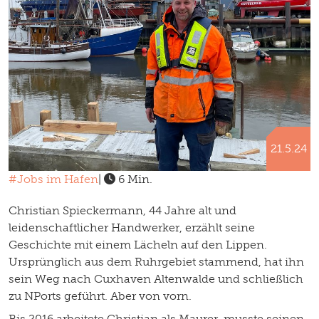
21.5.24
#Jobs im Hafen
|
6 Min.
Christian Spieckermann, 44 Jahre alt und
leidenschaftlicher Handwerker, erzählt seine
Geschichte mit einem Lächeln auf den Lippen.
Ursprünglich aus dem Ruhrgebiet stammend, hat ihn
sein Weg nach Cuxhaven Altenwalde und schließlich
zu NPorts geführt. Aber von vorn.
Bis 2016 arbeitete Christian als Maurer, musste seinen