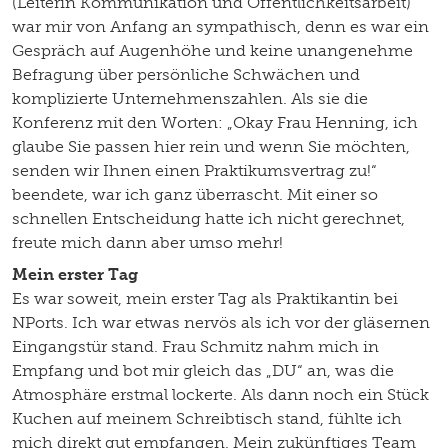
(Leiterin Kommunikation und Öffentlichkeitsarbeit)
war mir von Anfang an sympathisch, denn es war ein
Gespräch auf Augenhöhe und keine unangenehme
Befragung über persönliche Schwächen und
komplizierte Unternehmenszahlen. Als sie die
Konferenz mit den Worten: „Okay Frau Henning, ich
glaube Sie passen hier rein und wenn Sie möchten,
senden wir Ihnen einen Praktikumsvertrag zu!“
beendete, war ich ganz überrascht. Mit einer so
schnellen Entscheidung hatte ich nicht gerechnet,
freute mich dann aber umso mehr!
Mein erster Tag
Es war soweit, mein erster Tag als Praktikantin bei
NPorts. Ich war etwas nervös als ich vor der gläsernen
Eingangstür stand. Frau Schmitz nahm mich in
Empfang und bot mir gleich das „DU“ an, was die
Atmosphäre erstmal lockerte. Als dann noch ein Stück
Kuchen auf meinem Schreibtisch stand, fühlte ich
mich direkt gut empfangen. Mein zukünftiges Team