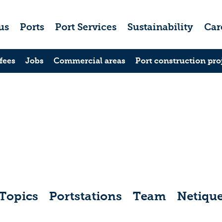
us
Ports
Port Services
Sustainability
Car
fees
Jobs
Commercial areas
Port construction pro
Topics
Portstations
Team
Netique