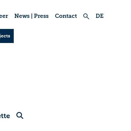
eer
News | Press
Contact
DE
jects
tte