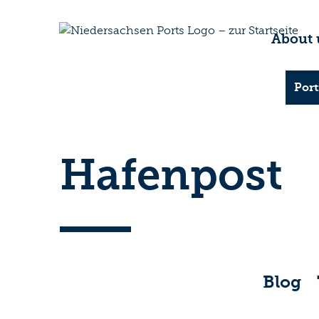
About 
Port
Hafenpost
Blog