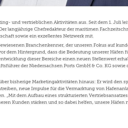
ng- und vertrieblichen Aktivitäten aus. Seit dem 1. Juli le
 Der langjährige Chefredakteur der maritimen Fachzeitschr
schaft sowie ein exzellentes Netzwerk mit.
sgewiesenen Branchenkenner, der unseren Fokus auf kun
vor dem Hintergrund, dass die Bedeutung unserer Häfen f
rentwicklung dieser Bereiche einen neuen Stellenwert erhal
äftsführer der Niedersachsen Ports GmbH & Co. KG sowie
 über bisherige Marketingaktivitäten hinaus: Er wird den 
treiben, neue Impulse für die Vermarktung von Hafenan
. „Mit dem Aufbau eines strukturierten Vertriebsansatzes 
seren Kunden stärken und so dabei helfen, unsere Häfen 