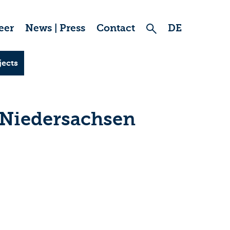
eer
News | Press
Contact
DE
jects
 Niedersachsen