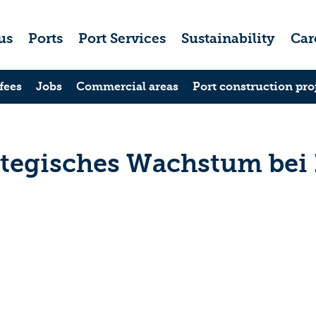
us
Ports
Port Services
Sustainability
Car
fees
Jobs
Commercial areas
Port construction pro
rategisches Wachstum bei