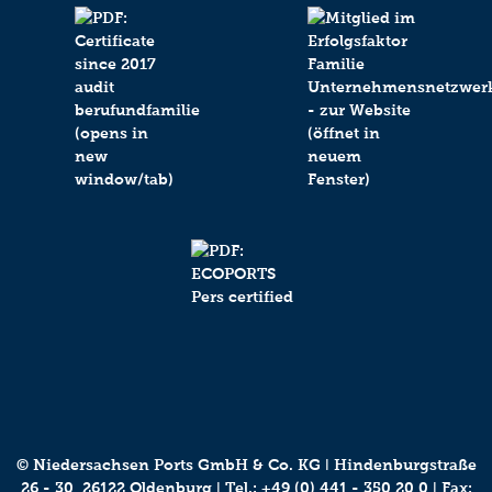
© Niedersachsen Ports GmbH & Co. KG ǀ Hindenburgstraße
26 - 30, 26122 Oldenburg ǀ Tel.:
+49 (0) 441 - 350 20 0
ǀ Fax: