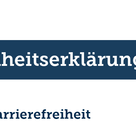
iheitserklärun
rrierefreiheit