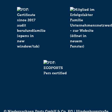
© Niedersachsen Ports GmbH & Co. KG ǀ Hindenburgstraße