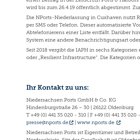
wird bis zum 26.4.19 öffentlich abgestimmt. 
Die NPorts-Niederlassung in Cuxhaven nutzt Ra
per SMS oder Telefon. Dieser automatisierte Vo
Abtelefonierens einer Liste entfällt. Darüber h
System eine andere Benachrichtigungsart oder 
Seit 2018 vergibt die IAPH in sechs Kategorien
oder „Resilient Infrastructure“. Die Kategorien
Ihr Kontakt zu uns:
Niedersachsen Ports GmbH & Co. KG
Hindenburgstraße 26 – 30 | 26122 Oldenburg
T +49 (0) 441 35 020 - 310 | F +49 (0) 441 35 020 
presse@nports.de
|
www.nports.de
Niedersachsen Ports ist Eigentümer und Betre
Nordseeküste. Sitz der Gesellschaft ist Olden