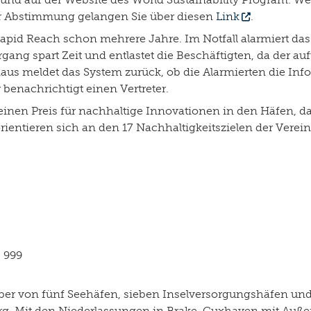
Zur Abstimmung gelangen Sie über diesen
Link
.
pid Reach schon mehrere Jahre. Im Notfall alarmiert das 
rgang spart Zeit und entlastet die Beschäftigten, da der
inaus meldet das System zurück, ob die Alarmierten die Inf
benachrichtigt einen Vertreter.
 einen Preis für nachhaltige Innovationen in den Häfen, 
 orientieren sich an den 17 Nachhaltigkeitszielen der Verei
- 999
iber von fünf Seehäfen, sieben Inselversorgungshäfen un
burg. Mit den Niederlassungen in Brake, Cuxhaven mit Au