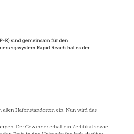
WP-R) sind gemeinsam für den
rmierungssystem Rapid Reach hat es der
 allen Hafenstandorten ein. Nun wird das
rpen. Der Gewinner erhält ein Zertifikat sowie
er den Preis in den Heimathafen holt, darüber