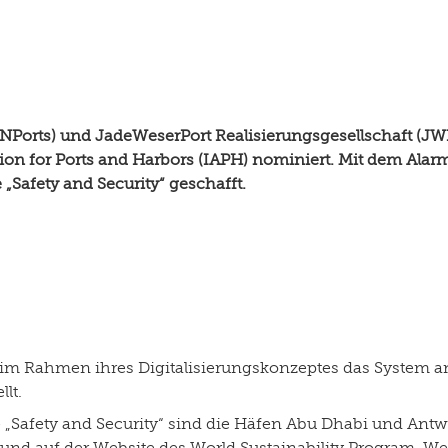
(NPorts) und JadeWeserPort Realisierungsgesellschaft (J
ation for Ports and Harbors (IAPH) nominiert. Mit dem Ala
„Safety and Security“ geschafft.
 im Rahmen ihres Digitalisierungskonzeptes das System an
lt.
„Safety and Security“ sind die Häfen Abu Dhabi und Antwe
rs und auf der Website des World Sustainability Program. W