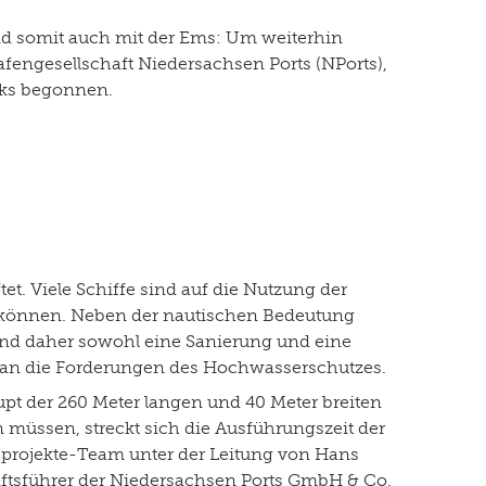
nd somit auch mit der Ems: Um weiterhin
afengesellschaft Niedersachsen Ports (NPorts),
erks begonnen.
. Viele Schiffe sind auf die Nutzung der
n können. Neben der nautischen Bedeutung
ind daher sowohl eine Sanierung und eine
 an die Forderungen des Hochwasserschutzes.
pt der 260 Meter langen und 40 Meter breiten
n müssen, streckt sich die Ausführungszeit der
ßprojekte-Team unter der Leitung von Hans
äftsführer der Niedersachsen Ports GmbH & Co.