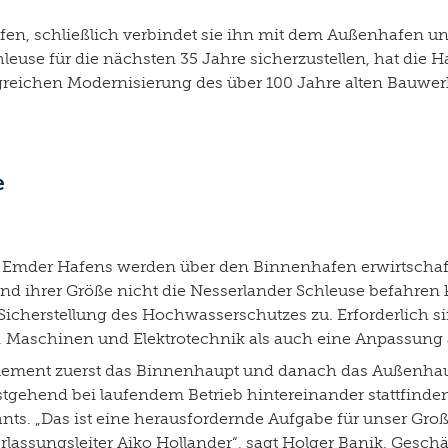
afen, schließlich verbindet sie ihn mit dem Außenhafen u
euse für die nächsten 35 Jahre sicherzustellen, hat die H
fangreichen Modernisierung des über 100 Jahre alten Bauw
e
Emder Hafens werden über den Binnenhafen erwirtschaftet
nd ihrer Größe nicht die Nesserlander Schleuse befahre
cherstellung des Hochwasserschutzes zu. Erforderlich s
, Maschinen und Elektrotechnik als auch eine Anpassung
 Element zuerst das Binnenhaupt und danach das Außenhau
stgehend bei laufendem Betrieb hintereinander stattfinde
nts. „Das ist eine herausfordernde Aufgabe für unser Gro
ssungsleiter Aiko Hollander“, sagt Holger Banik, Gesch