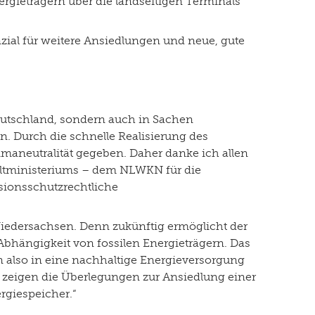
ergieträgern über die landseitigen Terminals
nzial für weitere Ansiedlungen und neue, gute
Deutschland, sondern auch in Sachen
. Durch die schnelle Realisierung des
imaneutralität gegeben. Daher danke ich allen
eltministeriums – dem NLWKN für die
ionsschutzrechtliche
 Niedersachsen. Denn zukünftig ermöglicht der
Abhängigkeit von fossilen Energieträgern. Das
n also in eine nachhaltige Energieversorgung
ies zeigen die Überlegungen zur Ansiedlung einer
rgiespeicher.“