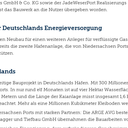
rts GmbH & Co. KG sowie der JadeWeserPort Realisierungs
 ist das Bauwerk an die Nutzer übergeben worden.
ür Deutschlands Energieversorgung
 den Neubau für einen weiteren Anleger für verflüssigte Gas
ts die zweite Hafenanlage, die von Niedersachsen Ports 
tützen.
lands
seitige Bauprojekt in Deutschlands Häfen. Mit 300 Millione
rts. In nur rund elf Monaten ist auf vier Hektar Wasserfl
4 Metern und die Länge der Kaianlage misst insgesamt 1,6
achtet. Mehr als eine Millionen Kubikmeter Kleiboden we
iedersachsen Ports mit starken Partnern: Die ARGE AVG be
gger und Tiefbau GmbH übernahmen die Bauarbeiten vor