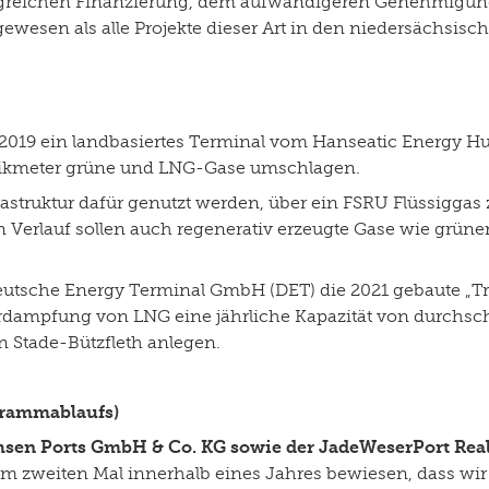
angreichen Finanzierung, dem aufwändigeren Genehmigun
ewesen als alle Projekte dieser Art in den niedersächsis
t 2019 ein landbasiertes Terminal vom Hanseatic Energy Hu
n Kubikmeter grüne und LNG-Gase umschlagen.
frastruktur dafür genutzt werden, über ein FSRU Flüssiggas
n Verlauf sollen auch regenerativ erzeugte Gase wie gr
Deutsche Energy Terminal GmbH (DET) die 2021 gebaute „T
dampfung von LNG eine jährliche Kapazität von durchschn
n Stade-Bützfleth anlegen.
grammablaufs)
chsen Ports GmbH & Co. KG sowie der JadeWeserPort Rea
um zweiten Mal innerhalb eines Jahres bewiesen, dass wir