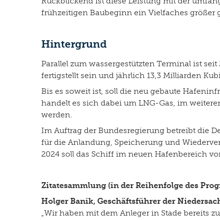
Rückblickend ist diese Leistung mit der umf
frühzeitigen Baubeginn ein Vielfaches größer g
Hintergrund
Parallel zum wassergestützten Terminal ist sei
fertigstellt sein und jährlich 13,3 Milliarde
Bis es soweit ist, soll die neu gebaute Hafenin
handelt es sich dabei um LNG-Gas, im weitere
werden.
Im Auftrag der Bundesregierung betreibt die 
für die Anlandung, Speicherung und Wiederver
2024 soll das Schiff im neuen Hafenbereich vo
Zitatesammlung (in der Reihenfolge des Pro
Holger Banik, Geschäftsführer der Niedersa
„Wir haben mit dem Anleger in Stade bereits z