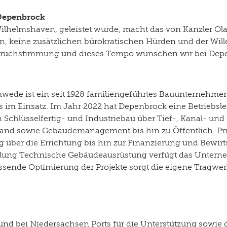
 Depenbrock
n Wilhelmshaven, geleistet wurde, macht das von Kanzler O
keine zusätzlichen bürokratischen Hürden und der Wille 
bruchstimmung und dieses Tempo wünschen wir bei Depenb
ede ist ein seit 1928 familiengeführtes Bauunternehmen. 
im Einsatz. Im Jahr 2022 hat Depenbrock eine Betriebsleis
 Schlüsselfertig- und Industriebau über Tief-, Kanal- un
and sowie Gebäudemanagement bis hin zu Öffentlich-Priv
über die Errichtung bis hin zur Finanzierung und Bewirts
bteilung Technische Gebäudeausrüstung verfügt das Unt
ssende Optimierung der Projekte sorgt die eigene Tragwe
d bei Niedersachsen Ports für die Unterstützung sowie d