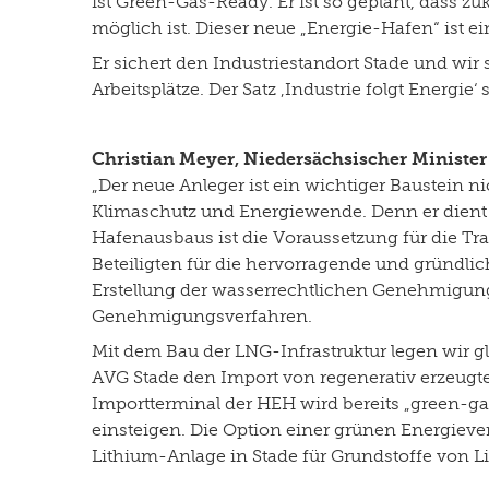
ist Green-Gas-Ready. Er ist so geplant, dass z
möglich ist. Dieser neue „Energie-Hafen“ ist ei
Er sichert den Industriestandort Stade und wir
Arbeitsplätze. Der Satz ‚Industrie folgt Energie‘
Christian Meyer, Niedersächsischer Minister
„Der neue Anleger ist ein wichtiger Baustein n
Klimaschutz und Energiewende. Denn er dient 
Hafenausbaus ist die Voraussetzung für die Tr
Beteiligten für die hervorragende und gründl
Erstellung der wasserrechtlichen Genehmigun
Genehmigungsverfahren.
Mit dem Bau der LNG-Infrastruktur legen wir g
AVG Stade den Import von regenerativ erzeugte
Importterminal der HEH wird bereits „green-ga
einsteigen. Die Option einer grünen Energievers
Lithium-Anlage in Stade für Grundstoffe von L