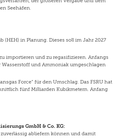
gsverfahren, der größeren Vergabe und dem
chen Seehäfen.
b (HEH) in Planung. Dieses soll im Jahr 2027
 zu importieren und zu regasifizieren. Anfangs
üner Wasserstoff und Ammoniak umgeschlagen
ransgas Force“ für den Umschlag. Das FSRU hat
ittlich fünf Milliarden Kubikmetern. Anfang
lisierungs GmbH & Co. KG:
 zuverlässig abliefern können und damit