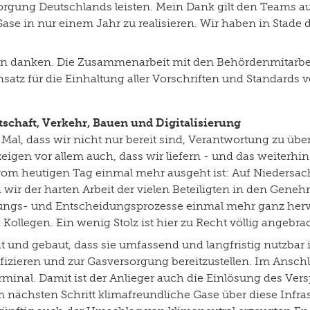
sorgung Deutschlands leisten. Mein Dank gilt den Teams au
Gase in nur einem Jahr zu realisieren. Wir haben in Stade
 danken. Die Zusammenarbeit mit den Behördenmitarb
insatz für die Einhaltung aller Vorschriften und Standards
rtschaft, Verkehr, Bauen und Digitalisierung
s Mal, dass wir nicht nur bereit sind, Verantwortung zu 
eigen vor allem auch, dass wir liefern - und das weiterhi
vom heutigen Tag einmal mehr ausgeht ist: Auf Niedersac
en wir der harten Arbeit der vielen Beteiligten in den Ge
ungs- und Entscheidungsprozesse einmal mehr ganz hervo
 Kollegen. Ein wenig Stolz ist hier zu Recht völlig angebra
 und gebaut, dass sie umfassend und langfristig nutzbar 
fizieren und zur Gasversorgung bereitzustellen. Im Anschl
rminal. Damit ist der Anlieger auch die Einlösung des Ver
 nächsten Schritt klimafreundliche Gase über diese Infra