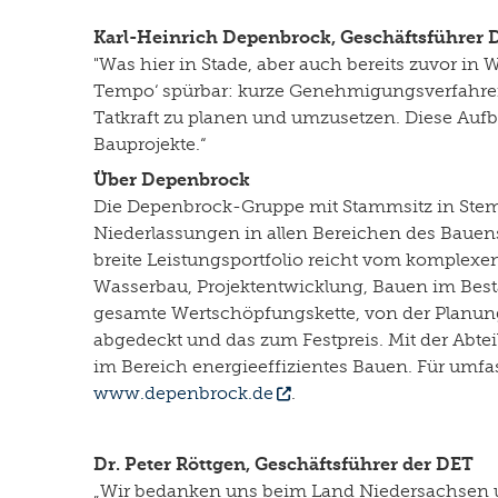
Karl-Heinrich Depenbrock, Geschäftsführer
"Was hier in Stade, aber auch bereits zuvor i
Tempo‘ spürbar: kurze Genehmigungsverfahren, 
Tatkraft zu planen und umzusetzen. Diese Auf
Bauprojekte.“
Über Depenbrock
Die Depenbrock-Gruppe mit Stammsitz in Stemw
Niederlassungen in allen Bereichen des Bauens 
breite Leistungsportfolio reicht vom komplexen
Wasserbau, Projektentwicklung, Bauen im Best
gesamte Wertschöpfungskette, von der Planung 
abgedeckt und das zum Festpreis. Mit der A
im Bereich energieeffizientes Bauen. Für umfa
www.depenbrock.de
.
Dr. Peter Röttgen, Geschäftsführer der DET
„Wir bedanken uns beim Land Niedersachsen un