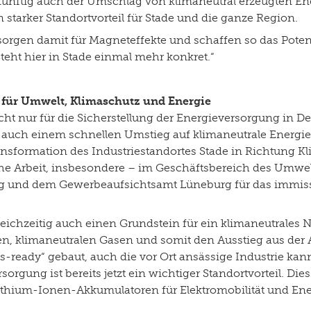
ukünftig auch der Umschlag von klimaneutral erzeugten En
n starker Standortvorteil für Stade und die ganze Region.
 sorgen damit für Magneteffekte und schaffen so das Pote
 steht hier in Stade einmal mehr konkret.“
 für Umwelt, Klimaschutz und Energie
icht nur für die Sicherstellung der Energieversorgung in 
auch einem schnellen Umstieg auf klimaneutrale Energien
ansformation des Industriestandortes Stade in Richtung Kl
iche Arbeit, insbesondere – im Geschäftsbereich des Umw
g und dem Gewerbeaufsichtsamt Lüneburg für das immiss
leichzeitig auch einen Grundstein für ein klimaneutrales
n, klimaneutralen Gasen und somit den Ausstieg aus der 
s-ready“ gebaut, auch die vor Ort ansässige Industrie kan
orgung ist bereits jetzt ein wichtiger Standortvorteil. D
ithium-Ionen-Akkumulatoren für Elektromobilität und Ene