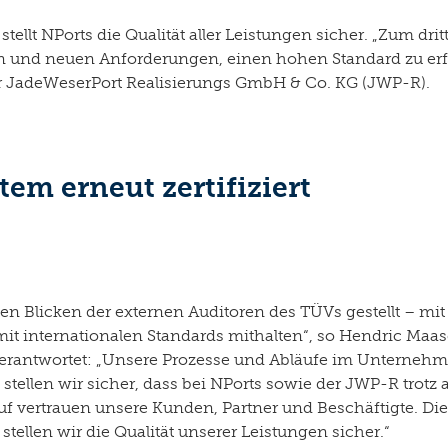
t NPorts die Qualität aller Leistungen sicher. „Zum dritte
 und neuen Anforderungen, einen hohen Standard zu erfül
 JadeWeserPort Realisierungs GmbH & Co. KG (JWP-R).
m erneut zertifiziert
 Blicken der externen Auditoren des TÜVs gestellt – mit E
mit internationalen Standards mithalten“, so Hendric Maa
verantwortet: „Unsere Prozesse und Abläufe im Unterne
tellen wir sicher, dass bei NPorts sowie der JWP-R trotz
auf vertrauen unsere Kunden, Partner und Beschäftigte. Die
tellen wir die Qualität unserer Leistungen sicher.“