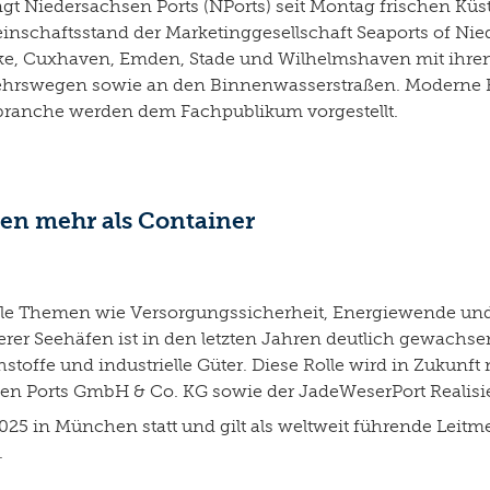
ingt Niedersachsen Ports (NPorts) seit Montag frischen K
inschaftsstand der Marketinggesellschaft Seaports of Ni
e, Cuxhaven, Emden, Stade und Wilhelmshaven mit ihren 
rkehrswegen sowie an den Binnenwasserstraßen. Moderne 
branche werden dem Fachpublikum vorgestellt.
en mehr als Container
elle Themen wie Versorgungssicherheit, Energiewende und 
erer Seehäfen ist in den letzten Jahren deutlich gewachse
toffe und industrielle Güter. Diese Rolle wird in Zukunf
hsen Ports GmbH & Co. KG sowie der JadeWeserPort Realis
 2025 in München statt und gilt als weltweit führende Leitm
.