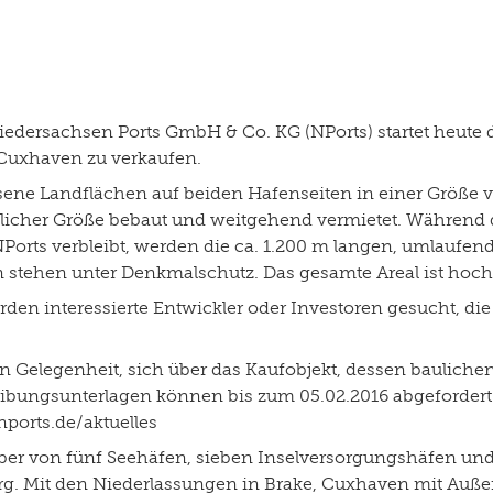
iedersachsen Ports GmbH & Co. KG (NPorts) startet heute 
n Cuxhaven zu verkaufen.
ssene Landflächen auf beiden Hafenseiten in einer Größe 
icher Größe bebaut und weitgehend vermietet. Während d
ts verbleibt, werden die ca. 1.200 m langen, umlaufenden
 stehen unter Denkmalschutz. Das gesamte Areal ist hoc
en interessierte Entwickler oder Investoren gesucht, die
n Gelegenheit, sich über das Kaufobjekt, dessen baulichen
eibungsunterlagen können bis zum 05.02.2016 abgefordert
ports.de/aktuelles
ber von fünf Seehäfen, sieben Inselversorgungshäfen un
burg. Mit den Niederlassungen in Brake, Cuxhaven mit Au