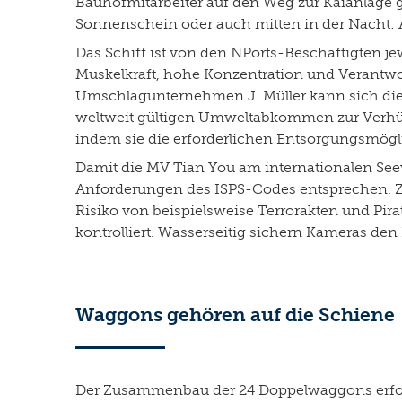
Bauhofmitarbeiter auf den Weg zur Kaianlage 
Sonnenschein oder auch mitten in der Nacht: 
Das Schiff ist von den NPorts-Beschäftigten j
Muskelkraft, hohe Konzentration und Verantwo
Umschlagunternehmen J. Müller kann sich di
weltweit gültigen Umweltabkommen zur Verhü
indem sie die erforderlichen Entsorgungsmögli
Damit die MV Tian You am internationalen Seeve
Anforderungen des ISPS-Codes entsprechen. Zi
Risiko von beispielsweise Terrorakten und Pi
kontrolliert. Wasserseitig sichern Kameras den
Waggons gehören auf die Schiene
Der Zusammenbau der 24 Doppelwaggons erfolgt 