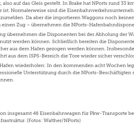
also auf das Gleis gestellt. In Brake hat NPorts rund 33
 ist. Normalerweise sind die Eisenbahnverkehrsunternehm
melden. Da aber die importieren Waggons noch keinen Zu
 einen Zug – übernehmen die NPorts-Hafenbahndisponen
ng übernehmen die Disponenten bei der Abholung der Wa
enutzt werden können. Schließlich bereiten die Disponent
 sicher aus dem Hafen gezogen werden können. Insbesonder
rt aus dem ISPS-Bereich die Tore wieder sicher verschlo
er Hafen wiederholen: In den kommenden acht Wochen le
rofessionelle Unterstützung durch die NPorts-Beschäftigten
önnen.
von insgesamt 48 Eisenbahnwagen für Pkw-Transporte beda
struktur. (Fotos: Walther/NPorts)