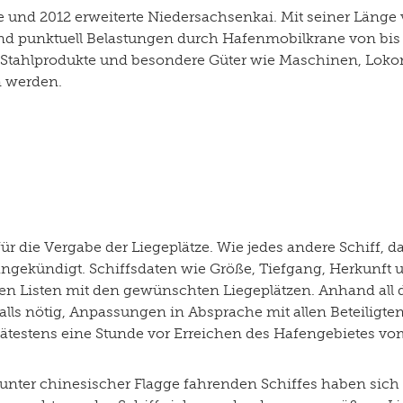
e und 2012 erweiterte Niedersachsenkai. Mit seiner Länge 
s sind punktuell Belastungen durch Hafenmobilkrane von b
 Stahlprodukte und besondere Güter wie Maschinen, Lo
n werden.
 für die Vergabe der Liegeplätze. Wie jedes andere Schiff,
angekündigt. Schiffsdaten wie Größe, Tiefgang, Herkunft 
 Listen mit den gewünschten Liegeplätzen. Anhand all de
alls nötig, Anpassungen in Absprache mit allen Beteiligte
ätestens eine Stunde vor Erreichen des Hafengebietes vom S
 unter chinesischer Flagge fahrenden Schiffes haben sic