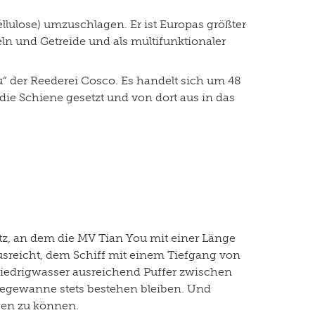
ellulose) umzuschlagen. Er ist Europas größter
eln und Getreide und als multifunktionaler
u“ der Reederei Cosco. Es handelt sich um 48
e Schiene gesetzt und von dort aus in das
atz, an dem die MV Tian You mit einer Länge
usreicht, dem Schiff mit einem Tiefgang von
 Niedrigwasser ausreichend Puffer zwischen
Liegewanne stets bestehen bleiben. Und
gen zu können.