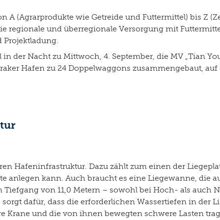
n A (Agrarprodukte wie Getreide und Futtermittel) bis Z (Z
die regionale und überregionale Versorgung mit Futtermitt
 Projektladung.
 in der Nacht zu Mittwoch, 4. September, die MV „Tian Yo
raker Hafen zu 24 Doppelwaggons zusammengebaut, auf di
tur
ren Hafeninfrastruktur. Dazu zählt zum einen der Liegepl
te anlegen kann. Auch braucht es eine Liegewanne, die a
en Tiefgang von 11,0 Metern – sowohl bei Hoch- als auch
orgt dafür, dass die erforderlichen Wassertiefen in der 
were Krane und die von ihnen bewegten schwere Lasten tra