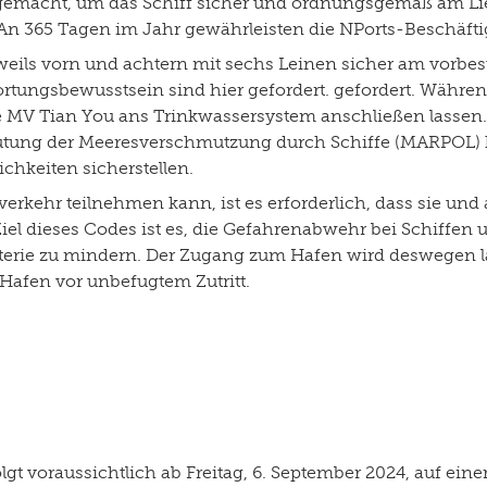
gemacht, um das Schiff sicher und ordnungsgemäß am Lie
An 365 Tagen im Jahr gewährleisten die NPorts-Beschäfti
eweils vorn und achtern mit sechs Leinen sicher am vorbe
rtungsbewusstsein sind hier gefordert. gefordert. Währe
e MV Tian You ans Trinkwassersystem anschließen lasse
tung der Meeresverschmutzung durch Schiffe (MARPOL) k
chkeiten sicherstellen.
rkehr teilnehmen kann, ist es erforderlich, dass sie und 
el dieses Codes ist es, die Gefahrenabwehr bei Schiffen 
raterie zu mindern. Der Zugang zum Hafen wird deswegen 
 Hafen vor unbefugtem Zutritt.
voraussichtlich ab Freitag, 6. September 2024, auf einer