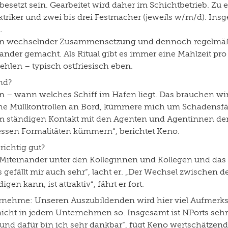
esetzt sein. Gearbeitet wird daher im Schichtbetrieb. Zu 
triker und zwei bis drei Festmacher (jeweils w/m/d). Ins
n.
t in wechselnder Zusammensetzung und dennoch regelmä
nander gemacht. Als Ritual gibt es immer eine Mahlzeit p
ehlen – typisch ostfriesisch eben.
and?
 – wann welches Schiff im Hafen liegt. Das brauchen wir 
e Müllkontrollen an Bord, kümmere mich um Schadensfäll
m ständigen Kontakt mit den Agenten und Agentinnen der S
sen Formalitäten kümmern“, berichtet Keno.
richtig gut?
Miteinander unter den Kolleginnen und Kollegen und das
 gefällt mir auch sehr“, lacht er. „Der Wechsel zwischen 
n kann, ist attraktiv“, fährt er fort.
rnehme: Unseren Auszubildenden wird hier viel Aufmerks
 nicht in jedem Unternehmen so. Insgesamt ist NPorts sehr s
 und dafür bin ich sehr dankbar“, fügt Keno wertschätzend