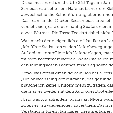
Diese muss rund um die Uhr 365 Tage im Jahr b
Schleusenaufseher, ein Hafenaufseher, ein Elek
abwechselnd die Schichtführung übernehme
Das Team an der Großen Seeschleuse arbeite
versteht sich, es werden häufig Späße unterei
etwas Warmes. Die Tasse Tee darf dabei nicht f
Was macht denn eigentlich ein Nautiker an L
„Ich führe Statistiken zu den Hafenbewegungen
Außerdem kontrolliere ich Hafenanlagen, mach
müssen koordiniert werden. Weiter stehe ich i
den reibungslosen Ladungsumschlag sowie des
Keno, was gefällt dir an deinem Job bei NPorts 
„Die Abwechslung der Aufgaben, das gesunde 
brauche ich keine Uniform mehr zu tragen, das
die man entweder mit dem Auto oder Boot erledige
„Und was ich außerdem positiv an NPorts wah
zu lernen, zu wiederholen, zu festigen. Das ist
Verständnis für ein familiäres Thema erfahren