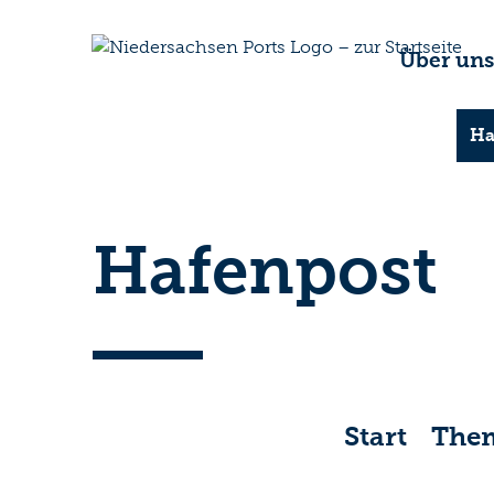
Über un
Ha
Hafenpost
Start
The