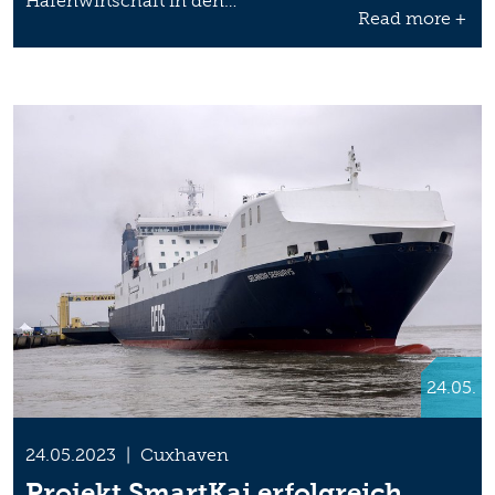
Hafenwirtschaft in den…
Read more +
24.05.
24.05.2023
|
Cuxhaven
Projekt SmartKai erfolgreich