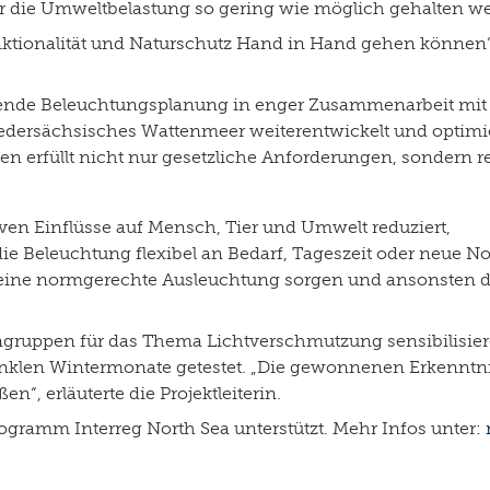
er die Umweltbelastung so gering wie möglich gehalten w
nktionalität und Naturschutz Hand in Hand gehen können“, 
ende Beleuchtungsplanung in enger Zusammenarbeit mit Fa
dersächsisches Wattenmeer weiterentwickelt und optimie
 erfüllt nicht nur gesetzliche Anforderungen, sondern re
iven Einflüsse auf Mensch, Tier und Umwelt reduziert,
r die Beleuchtung flexibel an Bedarf, Tageszeit oder neue
eine normgerechte Ausleuchtung sorgen und ansonsten 
ngruppen für das Thema Lichtverschmutzung sensibilisiere
len Wintermonate getestet. „Die gewonnenen Erkenntniss
n“, erläuterte die Projektleiterin.
rogramm Interreg North Sea unterstützt. Mehr Infos unter: