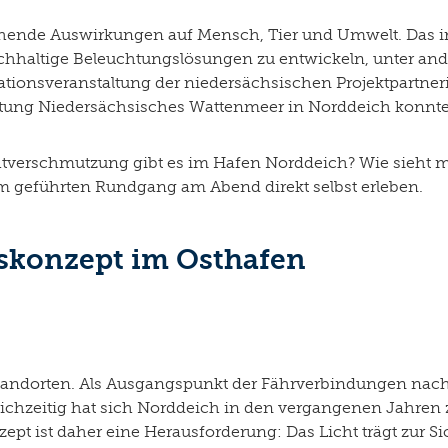
chende Auswirkungen auf Mensch, Tier und Umwelt. Das in
nachhaltige Beleuchtungslösungen zu entwickeln, unter an
ationsveranstaltung der niedersächsischen Projektpartner
ltung Niedersächsisches Wattenmeer in Norddeich konnte
verschmutzung gibt es im Hafen Norddeich? Wie sieht m
em geführten Rundgang am Abend direkt selbst erleben.
skonzept im Osthafen
Standorten. Als Ausgangspunkt der Fährverbindungen nach
ichzeitig hat sich Norddeich in den vergangenen Jahren z
pt ist daher eine Herausforderung: Das Licht trägt zur S