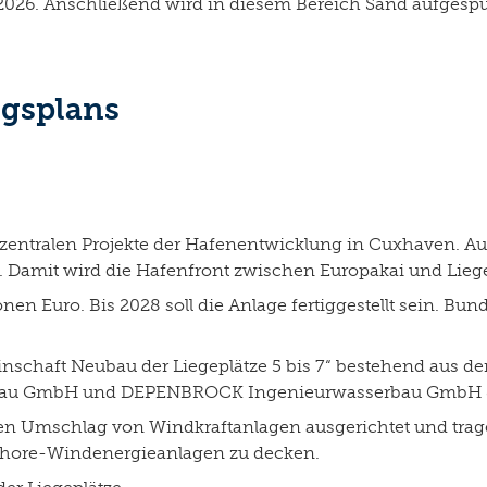
 2026. Anschließend wird in diesem Bereich Sand aufgespü
ngsplans
er zentralen Projekte der Hafenentwicklung in Cuxhaven. A
. Damit wird die Hafenfront zwischen Europakai und Lieg
nen Euro. Bis 2028 soll die Anlage fertiggestellt sein. Bun
schaft Neubau der Liegeplätze 5 bis 7“ bestehend aus d
fbau GmbH und DEPENBROCK Ingenieurwasserbau GmbH &
den Umschlag von Windkraftanlagen ausgerichtet und trag
shore-Windenergieanlagen zu decken.