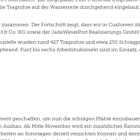
ie Tragrohre auf der Wasserseite durchgehend eingebaut. 
r zusammen. Der Fortschritt zeigt, dass wir in Cuxhaven 
H & Co. KG sowie der JadeWeserPort Realisierungs GmbH
stelle wurden rund 427 Tragrohre und etwa 250 Schrägpfä
wand. Fünf bis sechs Arbeitshubinseln sind im Einsatz, 
ment geschaffen, um nun die schrägen Pfähle einzubauen 
en Ausbau. Ab Mitte November wird ein zusätzliches Rammge
arbeiten an Sonntagen derzeit verzichten können und denn